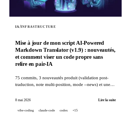
/
IA
INFRASTRUCTURE
Mise à jour de mon script AI-Powered
Markdown Translator (v1.9) : nouveautés,
et comment viser un code propre sans
relire en pair-IA
75 commits, 3 nouveautés produit (validation post-
traduction, note multi-position, mode --news) et une
stack qualité industrielle (14 hooks, 229 tests, revue
PR assistée IA) pour viser un code propre quand un
8 mai 2026
Lire la suite
projet est 100 % développé en pair-IA.
vibe-coding
claude-code
codex
+15