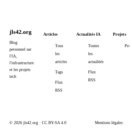
jls42.org
Articles
Actualités IA
Projets
Blog
Tous
Toutes
Proj
personnel sur
les
les
l'IA,
articles
actualités
l'infrastructure
et les projets
Tags
Flux
tech
RSS
Flux
RSS
© 2026 jls42.org · CC BY-SA 4.0
Mentions légales