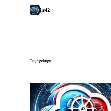
jls42
#gohugo
Tags: gohugo