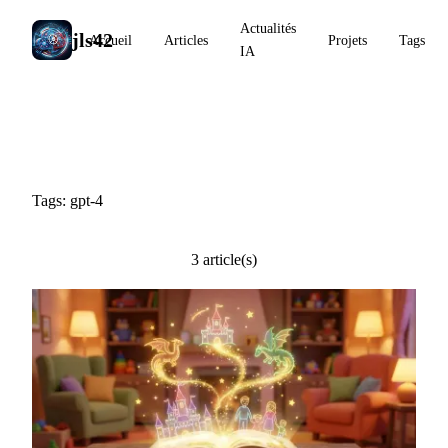
Actualités
jls42
Accueil
Articles
Projets
Tags
IA
#gpt-4
Tags: gpt-4
3 article(s)