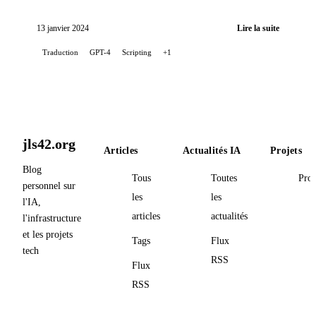
traduction des posts de mon blog, en utilisant le...
13 janvier 2024
Lire la suite
Traduction
GPT-4
Scripting
+1
jls42.org
Articles
Actualités IA
Projets
Blog
Tous
Toutes
Proj
personnel sur
les
les
l'IA,
articles
actualités
l'infrastructure
et les projets
Tags
Flux
tech
RSS
Flux
RSS