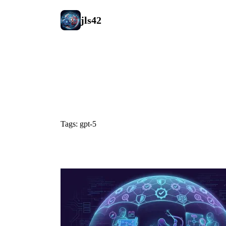
jls42
#gpt-5
Tags: gpt-5