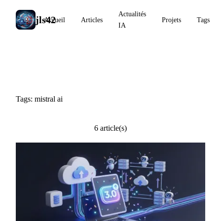
Actualités
jls42
Accueil
Articles
Projets
Tags
IA
#mistral ai
Tags: mistral ai
6 article(s)