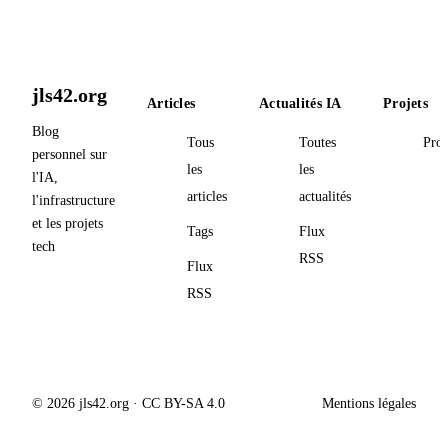
jls42.org
Articles
Actualités IA
Projets
Blog
Tous
Toutes
Proj
personnel sur
les
les
l'IA,
articles
actualités
l'infrastructure
et les projets
Tags
Flux
tech
RSS
Flux
RSS
© 2026 jls42.org · CC BY-SA 4.0
Mentions légales