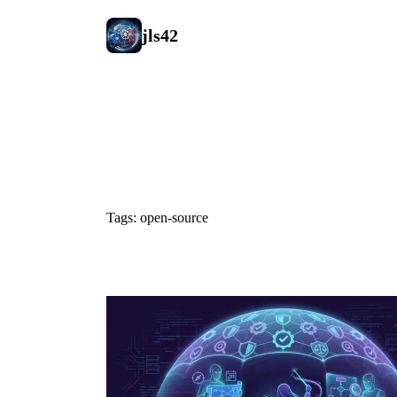
jls42
#open-sourc
Tags: open-source