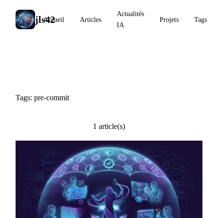
Actualités
jls42
Accueil
Articles
Projets
Tags
IA
#pre-commit
Tags: pre-commit
1 article(s)