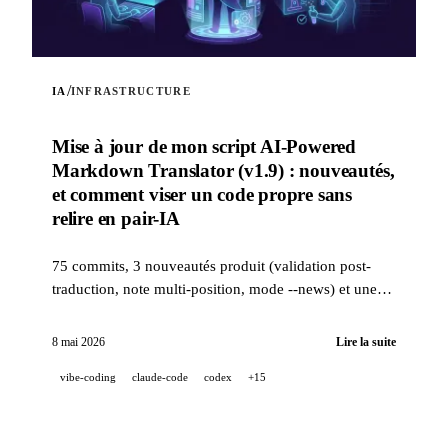
/
IA
INFRASTRUCTURE
Mise à jour de mon script AI-Powered
Markdown Translator (v1.9) : nouveautés,
et comment viser un code propre sans
relire en pair-IA
75 commits, 3 nouveautés produit (validation post-
traduction, note multi-position, mode --news) et une
stack qualité industrielle (14 hooks, 229 tests, revue
PR assistée IA) pour viser un code propre quand un
8 mai 2026
Lire la suite
projet est 100 % développé en pair-IA.
vibe-coding
claude-code
codex
+15