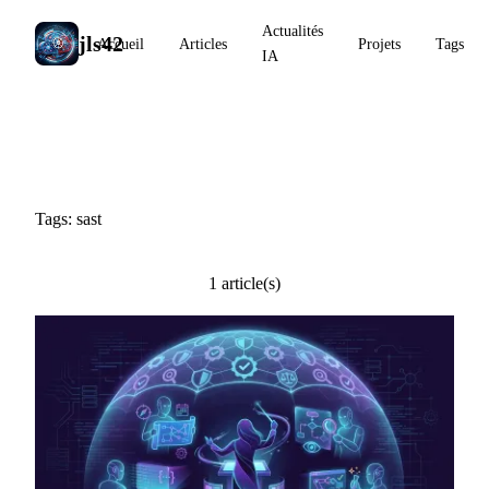
Actualités
jls42
Accueil
Articles
Projets
Tags
IA
#sast
Tags: sast
1 article(s)