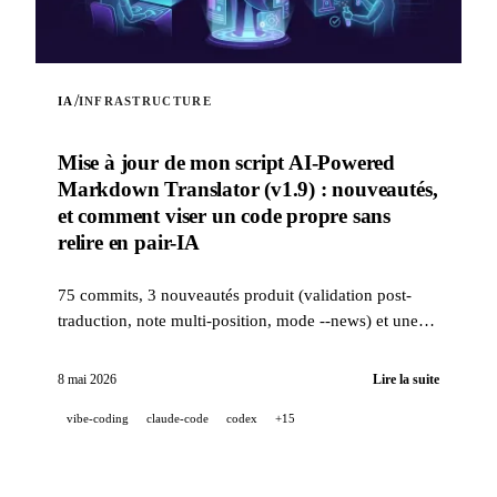
/
IA
INFRASTRUCTURE
Mise à jour de mon script AI-Powered
Markdown Translator (v1.9) : nouveautés,
et comment viser un code propre sans
relire en pair-IA
75 commits, 3 nouveautés produit (validation post-
traduction, note multi-position, mode --news) et une
stack qualité industrielle (14 hooks, 229 tests, revue
PR assistée IA) pour viser un code propre quand un
8 mai 2026
Lire la suite
projet est 100 % développé en pair-IA.
vibe-coding
claude-code
codex
+15