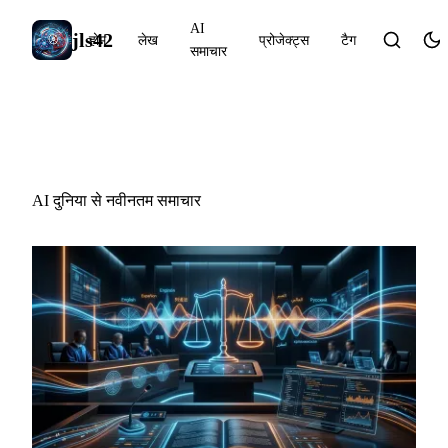
AI
jls42
होम
लेख
प्रोजेक्ट्स
टैग
समाचार
AI समाचार
AI दुनिया से नवीनतम समाचार