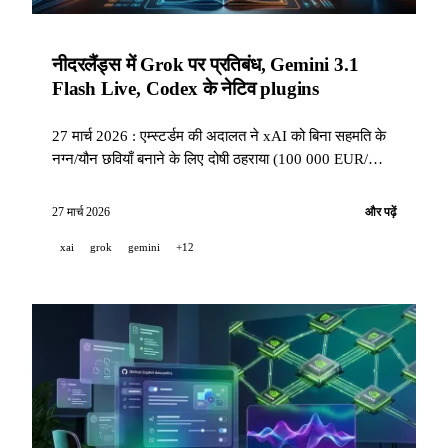
नीदरलैंड्स में Grok पर प्रतिबंध, Gemini 3.1
Flash Live, Codex के नेटिव plugins
27 मार्च 2026 : एम्स्टर्डम की अदालत ने xAI को बिना सहमति के
नग्न/यौन छवियाँ बनाने के लिए दोषी ठहराया (100 000 EUR/
दिन), Gemini 3.1 Flash Live रियल‑टाइम में 90+ भाषाओं में,
Codex के लिए नेटिव plugins (Slack/Figma/Notion),
27 मार्च 2026
और पढ़ें
Claude Code v2.1.85 और ऑटो मोड, Cohere Transcribe
xai
grok
gemini
+12
ASR में #1, Suno v5.5, Voxtral TTS.