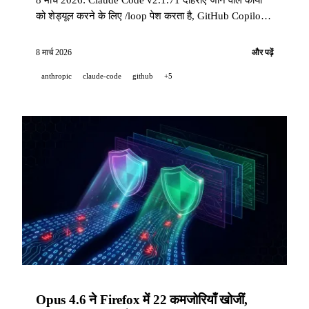
को शेड्यूल करने के लिए /loop पेश करता है, GitHub Copilot
VS Code v1.110 agent plugins और agentic browser
टूल्स लाता है, Pika वीडियो डिजिटल ट्विन्स के लिए AI Selves
8 मार्च 2026
और पढ़ें
लॉन्च करता है, और Luma अपने क्रिएटिव एजेंट्स का अनावरण
anthropic
claude-code
github
+5
करता है।
Opus 4.6 ने Firefox में 22 कमजोरियाँ खोजीं,