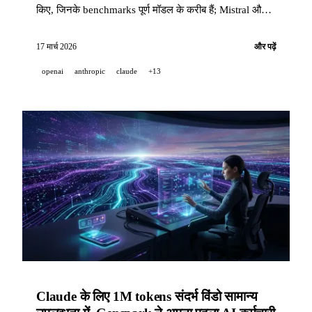
किए, जिनके benchmarks पूर्ण मॉडल के करीब हैं; Mistral और
Perplexity GTC 2026 में NVIDIA Nemotron Coalition में
शामिल हुए; और Perplexity ने MDM governance के साथ
17 मार्च 2026
और पढ़ें
Comet को enterprise teams के लिए खोला।
openai
anthropic
claude
+13
Claude के लिए 1M tokens संदर्भ विंडो सामान्य