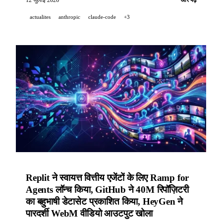
GitHub Issue Fields सामान्य उपलब्धता में जाता है, HeyGen
actualites
anthropic
claude-code
+3
अपना Motion-Graphics skill लॉन्च करता है.
Replit ने स्वायत्त वित्तीय एजेंटों के लिए Ramp for
Agents लॉन्च किया, GitHub ने 40M रिपॉज़िटरी
का बहुभाषी डेटासेट प्रकाशित किया, HeyGen ने
पारदर्शी WebM वीडियो आउटपुट खोला