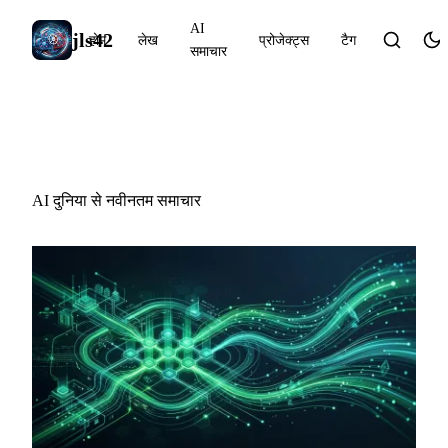
AI
jls42
होम
लेख
प्रोजेक्ट्स
टैग
समाचार
AI समाचार
AI दुनिया से नवीनतम समाचार