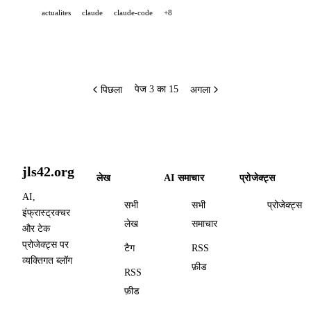
actualites
claude
claude-code
+8
streaming खोलता है; Anthropic Artifacts को Pro/Max
योजनाओं तक बढ़ाता है और API rate limits को 5 गुना करता है.
पिछला
अगला
पेज 3 का 15
jls42.org
लेख
AI समाचार
प्रोजेक्ट्स
AI,
सभी
सभी
प्रोजेक्ट्स
इंफ्रास्ट्रक्चर
लेख
समाचार
और टेक
प्रोजेक्ट्स पर
टैग
RSS
व्यक्तिगत ब्लॉग
फ़ीड
RSS
फ़ीड