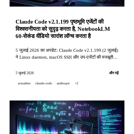
Claude Code v2.1.199 पृष्ठभूमि एजेंटों की
विश्वसनीयता को सुदृढ़ करता है, NotebookLM
60-सेकंड वीडियो सारांश लॉन्च करता है
5 जुलाई 2026 का अपडेट: Claude Code v2.1.199 (2 जुलाई)
ने Linux daemon, macOS SSH और उप-एजेंटों की मजबूती को
लक्षित करने वाले 23 सुधार लाए; NotebookLM (30 जून)
दस्तावेज़ों और PDF को स्वचालित रूप से 60 सेकंड की शैक्षिक
5 जुलाई 2026
और पढ़ें
ऊर्ध्वाधर वीडियो में बदलता है।
actualites
claude-code
anthropic
+2