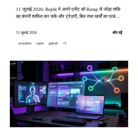
11 जुलाई 2026: Replit ने अपने एजेंट को Ramp से जोड़ा ताकि
वह कंपनी शामिल कर सके और ट्रेज़री, बिल तथा खर्चों का प्रबंधन
कर सके; GitHub ने कोड के भाषाई वितरण पर 40M+ रिपॉज़िटरी
का ओपन सोर्स डेटासेट प्रकाशित किया; HeyGen ने API, CLI
11 जुलाई 2026
और पढ़ें
और MCP पर पारदर्शी WebM वीडियो आउटपुट खोला।
actualites
replit
github
+3