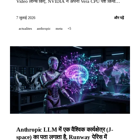
Video लॉन्च किए, NVIDIA ने अपना Vera CPU पेश किया
जिसे Perplexity ने अपनाया और जिससे गति में 1.9 गुना तक की
बढ़त मिल सकती है, GitHub ने अपना Copilot ऐप सभी प्लानों के
7 जुलाई 2026
और पढ़ें
लिए खोल दिया, और Claude Cowork अब मोबाइल और वेब पर
actualites
anthropic
meta
+5
आ गया है।
Anthropic LLM में एक वैश्विक कार्यक्षेत्र (J-
space) का पता लगाता है, Runway पेरिस में