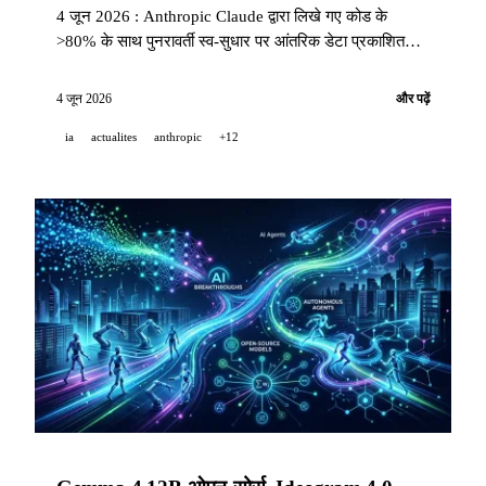
4 जून 2026 : Anthropic Claude द्वारा लिखे गए कोड के
>80% के साथ पुनरावर्ती स्व-सुधार पर आंतरिक डेटा प्रकाशित
करता है। NVIDIA Nemotron 3 Ultra 550B ओपन-सोर्स
जारी करता है। OpenAI ChatGPT के लिए Dreaming v3
4 जून 2026
और पढ़ें
तैनात करता है। GitHub Copilot 1M टोकन संदर्भ तक पहुँचता
ia
actualites
anthropic
+12
है। Suno 5.4 अरब के मूल्यांकन पर 400M USD जुटाता है।