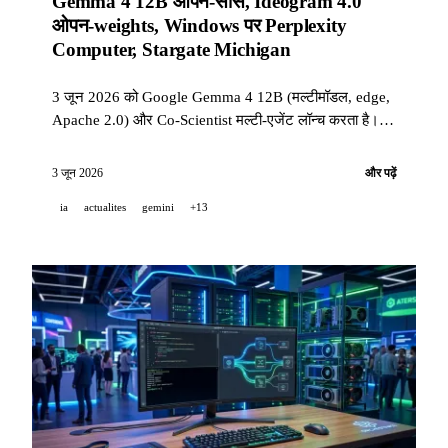
Gemma 4 12B ओपन-सोर्स, Ideogram 4.0
ओपन-weights, Windows पर Perplexity
Computer, Stargate Michigan
3 जून 2026 को Google Gemma 4 12B (मल्टीमॉडल, edge,
Apache 2.0) और Co-Scientist मल्टी-एजेंट लॉन्च करता है।
Ideogram अपने weights को open-weights के रूप में
प्रकाशित करता है। Perplexity Computer Windows पर आता
3 जून 2026
और पढ़ें
है। Stargate Michigan 1 GW डेटा सेंटर का उद्घाटन करता
ia
actualites
gemini
+13
है। GitHub Copilot VS Code, JetBrains और billing में
अपडेट्स की एक बड़ी लहर जारी करता है।