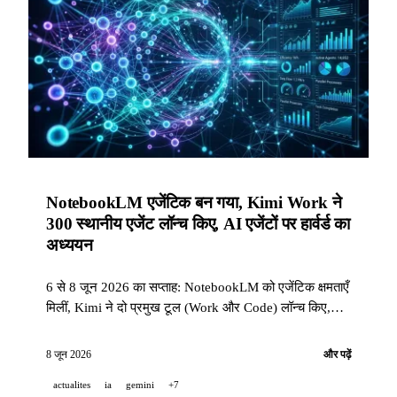
NotebookLM एजेंटिक बन गया, Kimi Work ने
300 स्थानीय एजेंट लॉन्च किए, AI एजेंटों पर हार्वर्ड का
अध्ययन
6 से 8 जून 2026 का सप्ताह: NotebookLM को एजेंटिक क्षमताएँ
मिलीं, Kimi ने दो प्रमुख टूल (Work और Code) लॉन्च किए,
और Perplexity ने Harvard के साथ एक अनुभवजन्य अध्ययन
प्रकाशित किया जिसमें स्वायत्त एजेंटों की मदद से -87% समय और
8 जून 2026
और पढ़ें
-94% लागत दिखाई गई।
actualites
ia
gemini
+7