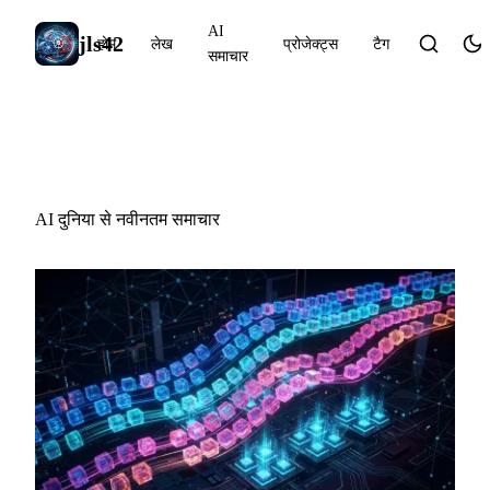
AI
jls42
होम
लेख
प्रोजेक्ट्स
टैग
समाचार
AI समाचार
AI दुनिया से नवीनतम समाचार