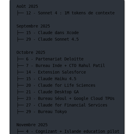
Août 2025
├── 12 - Sonnet 4 : 1M tokens de contexte
Septembre 2025
├── 15 - Claude dans Xcode
├── 29 - Claude Sonnet 4.5
Octobre 2025
├── 6 - Partenariat Deloitte
├── 7 - Bureau Inde + CTO Rahul Patil
├── 14 - Extension Salesforce
├── 15 - Claude Haiku 4.5
├── 20 - Claude for Life Sciences
├── 21 - Claude Desktop GA
├── 23 - Bureau Séoul + Google Cloud TPUs
├── 27 - Claude for Financial Services
├── 29 - Bureau Tokyo
Novembre 2025
├── 4 - Cognizant + Islande education pilot