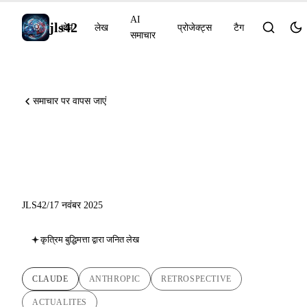
AI
jls42
होम
लेख
प्रोजेक्ट्स
टैग
समाचार
समाचार पर वापस जाएं
Anthropic पूर्वव्यापी: Sonnet 4.5
से Opus 4.5 तक
JLS42
/
17 नवंबर 2025
कृत्रिम बुद्धिमत्ता द्वारा जनित लेख
CLAUDE
ANTHROPIC
RETROSPECTIVE
ACTUALITES