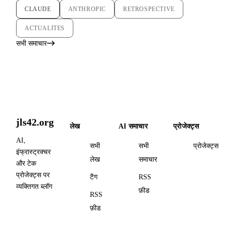
CLAUDE
ANTHROPIC
RETROSPECTIVE
ACTUALITES
सभी समाचार
jls42.org
लेख
AI समाचार
प्रोजेक्ट्स
AI,
सभी
सभी
प्रोजेक्ट्स
इंफ्रास्ट्रक्चर
लेख
समाचार
और टेक
प्रोजेक्ट्स पर
टैग
RSS
व्यक्तिगत ब्लॉग
फ़ीड
RSS
फ़ीड