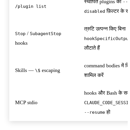
स्थापित plugins को
--
/plugin list
फ़िल्टर के सा
disabled
त्रुटि उत्पन्न किए बिना
/
Stop
SubagentStop
hookSpecificOutpu
hooks
लौटाते हैं
command bodies में कि
Skills —
escaping
\$
शामिल करें
hooks और Bash के सम
MCP stdio
CLAUDE_CODE_SESSI
हो
--resume