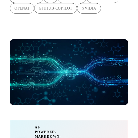
OPENAI
GITHUB-COPILOT
NVIDIA
AI-
POWERED-
MARKDOWN-