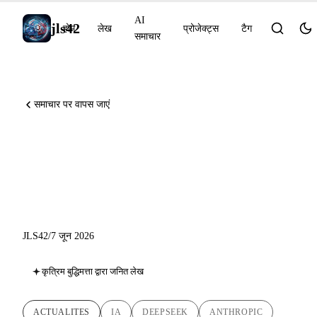
AI
jls42
होम
लेख
प्रोजेक्ट्स
टैग
समाचार
समाचार पर वापस जाएं
DeepSeek-V4 Preview, Claude
रसायनज्ञ (NMR), CVPR 2026
सम्मान
JLS42
/
7 जून 2026
कृत्रिम बुद्धिमत्ता द्वारा जनित लेख
ACTUALITES
IA
DEEPSEEK
ANTHROPIC