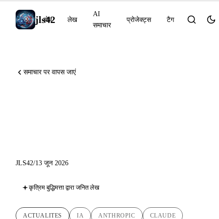
AI
jls42
होम
लेख
प्रोजेक्ट्स
टैग
समाचार
समाचार पर वापस जाएं
Directive US suspend Fable 5
et Mythos 5, NVIDIA
Blackwell domine AgentPerf
JLS42
/
13 जून 2026
कृत्रिम बुद्धिमत्ता द्वारा जनित लेख
ACTUALITES
IA
ANTHROPIC
CLAUDE