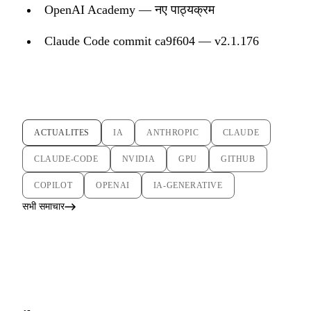
OpenAI Academy — नए पाठ्यक्रम
Claude Code commit ca9f604 — v2.1.176
ACTUALITES
IA
ANTHROPIC
CLAUDE
CLAUDE-CODE
NVIDIA
GPU
GITHUB
COPILOT
OPENAI
IA-GENERATIVE
सभी समाचार