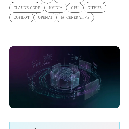
CLAUDE-CODE
NVIDIA
GPU
GITHUB
COPILOT
OPENAI
IA-GENERATIVE
AI-