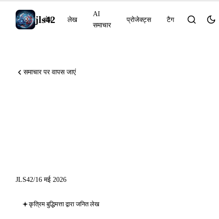
AI
jls42
होम
लेख
प्रोजेक्ट्स
टैग
समाचार
समाचार पर वापस जाएं
15 जून से Anthropic का
प्रोग्रामैटिक क्रेडिट, Codex UI
का अनुकूलन, GitHub App
tokens stateless
JLS42
/
16 मई 2026
कृत्रिम बुद्धिमत्ता द्वारा जनित लेख