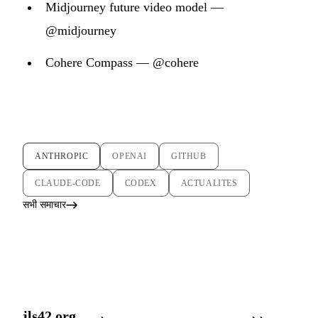
Midjourney future video model —
@midjourney
Cohere Compass — @cohere
ANTHROPIC
OPENAI
GITHUB
CLAUDE-CODE
CODEX
ACTUALITES
सभी समाचार
jls42.org