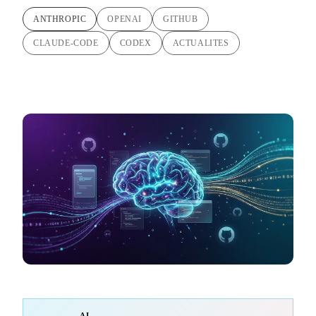
ANTHROPIC
OPENAI
GITHUB
CLAUDE-CODE
CODEX
ACTUALITES
AI-