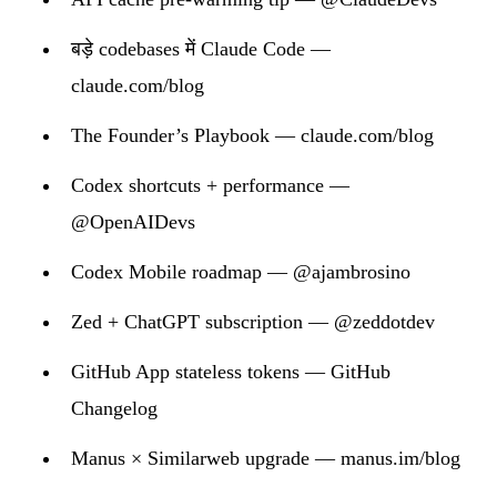
बड़े codebases में Claude Code —
claude.com/blog
The Founder’s Playbook — claude.com/blog
Codex shortcuts + performance —
@OpenAIDevs
Codex Mobile roadmap — @ajambrosino
Zed + ChatGPT subscription — @zeddotdev
GitHub App stateless tokens — GitHub
Changelog
Manus × Similarweb upgrade — manus.im/blog