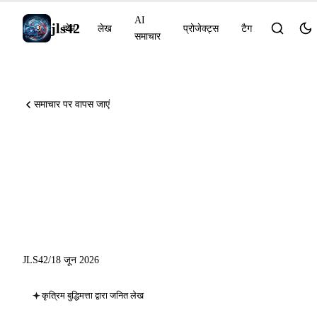
AI
jls42
होम
लेख
प्रोजेक्ट्स
टैग
समाचार
समाचार पर वापस जाएं
Perplexity Brain, GPT-5.5
Instant स्वास्थ्य, o3 दुर्लभ निदान
NEJM AI, Genspark
AgentBase
JLS42
/
18 जून 2026
कृत्रिम बुद्धिमत्ता द्वारा जनित लेख