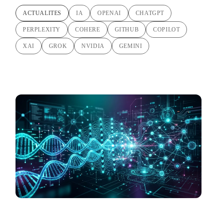
ACTUALITES
IA
OPENAI
CHATGPT
PERPLEXITY
COHERE
GITHUB
COPILOT
XAI
GROK
NVIDIA
GEMINI