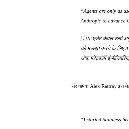
“Agents are only as use
Anthropic to advance C
🇮🇳
एजेंट केवल उसी अनुप
को मजबूत करने के लिए Ant
ऑफ़ प्लेटफ़ॉर्म इंजीनियरि
संस्थापक Alex Rattray इस मेलज
“I started Stainless b