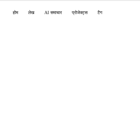
होम
लेख
AI समाचार
प्रोजेक्ट्स
टैग
 ने Stainless का अधिग्र
opilot GPT-5.3-Code
emote CLI सामान्य उपलब्धत