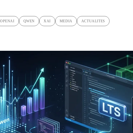
OPENAI
QWEN
XAI
MEDIA
ACTUALITES