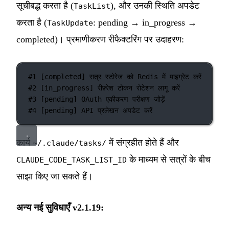
सूचीबद्ध करता है (
), और उनकी स्थिति अपडेट
TaskList
करता है (
: pending → in_progress →
TaskUpdate
completed)। प्रमाणीकरण रीफैक्टरिंग पर उदाहरण:
#1 [completed] सत्र स्टोरेज को Redis में माइग्रेट करें
#2 [in_progress] रीफ़्रेश टोकन रोटेशन लागू करें
#3 [pending] OAuth एकीकरण परीक्षण जोड़ें
#4 [pending] API प्रलेखन अपडेट करें
कार्य
में संग्रहीत होते हैं और
~/.claude/tasks/
के माध्यम से सत्रों के बीच
CLAUDE_CODE_TASK_LIST_ID
साझा किए जा सकते हैं।
अन्य नई सुविधाएँ v2.1.19: