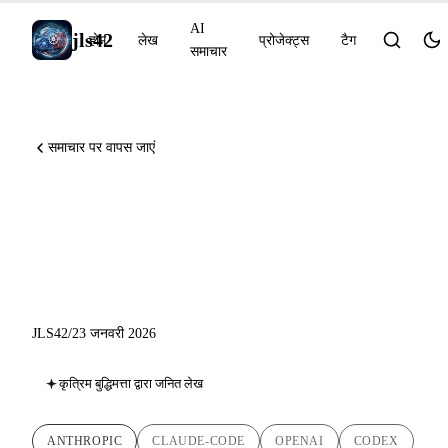
AI
jls42
होम
लेख
प्रोजेक्ट्स
टैग
समाचार
समाचार पर वापस जाएं
AI समाचार 23 जनवरी 2026:
Excel में Claude, Tasks Claude
Code, Codex Agent Loop
JLS42
/
23 जनवरी 2026
कृत्रिम बुद्धिमत्ता द्वारा जनित लेख
ANTHROPIC
CLAUDE-CODE
OPENAI
CODEX