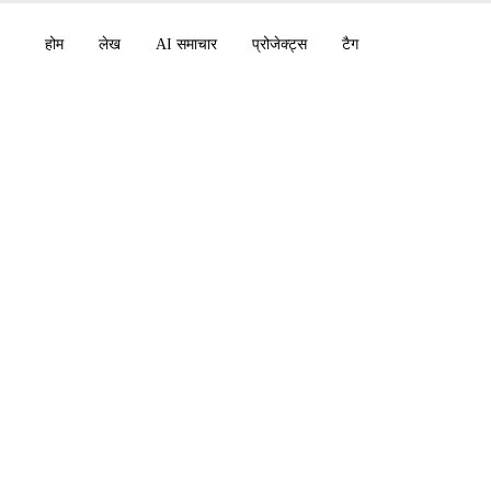
होम
लेख
AI समाचार
प्रोजेक्ट्स
टैग
y V8 Alpha (5x अधिक 
 Astral (uv, Ruff) का
DIA OpenShell एजेंटों 