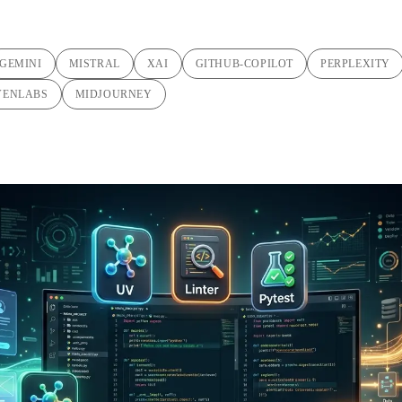
GEMINI
MISTRAL
XAI
GITHUB-COPILOT
PERPLEXITY
VENLABS
MIDJOURNEY