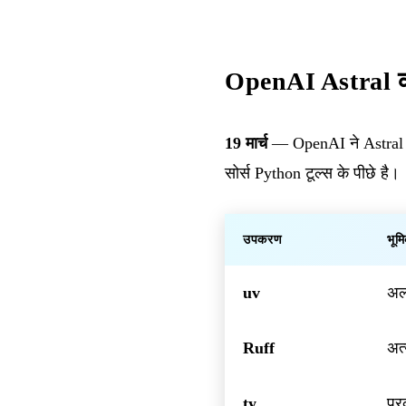
OpenAI Astral का
19 मार्च
— OpenAI ने Astral के
सोर्स Python टूल्स के पीछे है।
उपकरण
भूम
uv
अल्
Ruff
अत्
ty
प्र