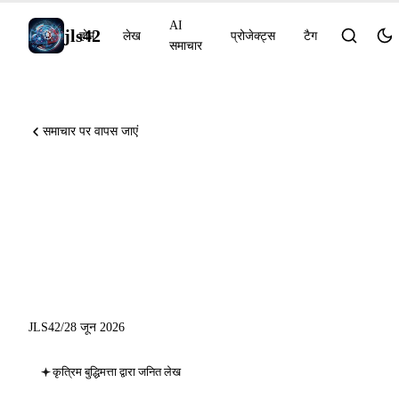
AI
jls42
होम
लेख
प्रोजेक्ट्स
टैग
समाचार
समाचार पर वापस जाएं
Anthropic ने Claude Mythos 5
को अमेरिकी महत्वपूर्ण अवसंरचनाओं
के लिए बहाल किया : 28 जून 2026
की AI ख़बरें
JLS42
/
28 जून 2026
कृत्रिम बुद्धिमत्ता द्वारा जनित लेख