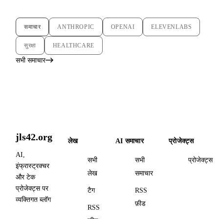
समाचार
ANTHROPIC
OPENAI
ELEVENLABS
सुरक्षा
HEALTHCARE
सभी समाचार
jls42.org
लेख
AI समाचार
प्रोजेक्ट्स
AI,
सभी
सभी
प्रोजेक्ट्स
इंफ्रास्ट्रक्चर
लेख
समाचार
और टेक
प्रोजेक्ट्स पर
टैग
RSS
व्यक्तिगत ब्लॉग
फ़ीड
RSS