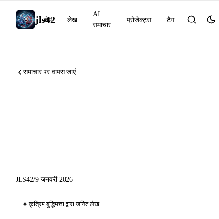
AI
jls42
होम
लेख
प्रोजेक्ट्स
टैग
समाचार
समाचार पर वापस जाएं
AI समाचार 9 जनवरी 2026:
Constitutional Classifiers++,
OpenAI for Healthcare,
Scribe v2
JLS42
/
9 जनवरी 2026
कृत्रिम बुद्धिमत्ता द्वारा जनित लेख