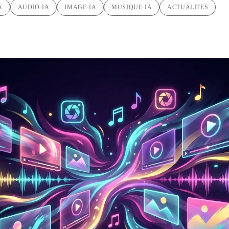
A
AUDIO-IA
IMAGE-IA
MUSIQUE-IA
ACTUALITES