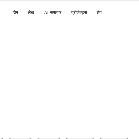
होम
लेख
AI समाचार
प्रोजेक्ट्स
टैग
एआई दिसंबर 2025: वीडियो,
बहार