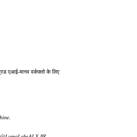
ड एआई-मानव वर्कफ़्लो के लिए
hine.
@LumaLabsAI X पर