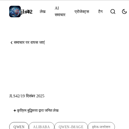
AI
jls42
होम
लेख
प्रोजेक्ट्स
टैग
समाचार
समाचार पर वापस जाएं
Qwen दिसंबर 2025: Qwen-
Image-Layered ने इमेज जनरेशन
में क्रांति ला दी
JLS42
/
19 दिसंबर 2025
कृत्रिम बुद्धिमत्ता द्वारा जनित लेख
QWEN
ALIBABA
QWEN-IMAGE
इमेज-जनरेशन