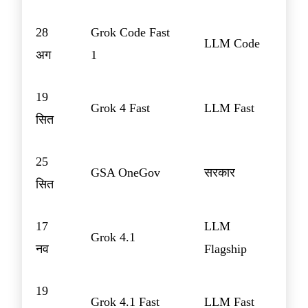
28
Grok Code Fast
LLM Code
अग
1
19
Grok 4 Fast
LLM Fast
सित
25
GSA OneGov
सरकार
सित
17
LLM
Grok 4.1
नव
Flagship
19
Grok 4.1 Fast
LLM Fast