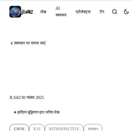
AI
jls42
होम
लेख
प्रोजेक्ट्स
टैग
समाचार
समाचार पर वापस जाएं
xAI 2025: Grok 3 से Grok 4.1
तक, AI में एलन मस्क का उल्कापिंड
उदय
JLS42
/
30 नवंबर 2025
कृत्रिम बुद्धिमत्ता द्वारा जनित लेख
GROK
XAI
RETROSPECTIVE
समाचार