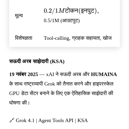
0.2/1M
0.2/1
टोकन
(
इनपुट
)
,
M
मूल्य
टोकन
0.5/1M (आउटपुट)
(इनपुट),
विशेषज्ञता
Tool-calling, ग्राहक सहायता, खोज
सऊदी अरब साझेदारी (KSA)
19 नवंबर 2025
— xAI ने सऊदी अरब और
HUMAINA
के साथ राष्ट्रव्यापी Grok को तैनात करने और हाइपरस्केल
GPU डेटा सेंटर बनाने के लिए एक ऐतिहासिक साझेदारी की
घोषणा की।
🔗
Grok 4.1
|
Agent Tools API
|
KSA