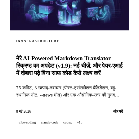
/
IA
INFRASTRUCTURE
मेरे AI-Powered Markdown Translator
स्क्रिप्ट का अपडेट (v1.9): नई चीज़ें, और पेयर-एआई
में दोबारा पढ़े बिना साफ़ कोड कैसे लक्ष्य करें
75 कमिट, 3 उत्पाद-नवाचार (पोस्ट-ट्रांसलेशन वैलिडेशन, बहु-
स्थानिक नोट, --news मोड) और एक औद्योगिक-स्तर की गुणवत्ता
स्टैक (14 hooks, 229 tests, एआई-सहायित PR समीक्षा) ताकि
जब कोई प्रोजेक्ट 100 % पेयर-एआई में विकसित हो तो भी साफ़
8 मई 2026
और पढ़ें
कोड हासिल किया जा सके।
vibe-coding
claude-code
codex
+15