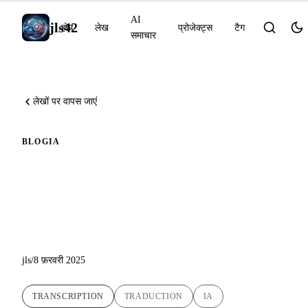
AI
jls42
होम
लेख
प्रोजेक्ट्स
टैग
समाचार
लेखों पर वापस जाएं
BLOG
IA
Babel Fish AI का लॉन्च:
Chrome एक्सटेंशन — वॉइस
ट्रांसक्रिप्शन और अनुवाद
jls
/
8 फ़रवरी 2025
TRANSCRIPTION
TRADUCTION
IA