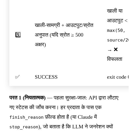
खाली या
आउटपुट <
खाली-सामग्री + आउटपुट/स्रोत
max(50,
5️⃣
अनुपात (यदि स्रोत ≥ 500
source/20
अक्षर)
→ ❌
विफलता
✅
SUCCESS
exit code 0
परत 1 (नियतात्मक)
— पहला सुरक्षा-जाल: API द्वारा लौटाए
गए स्टेटस की जाँच करना। हर प्रदाता के पास एक
फ़ील्ड होता है (या Claude में
finish_reason
), जो बताता है कि LLM ने जनरेशन क्यों
stop_reason