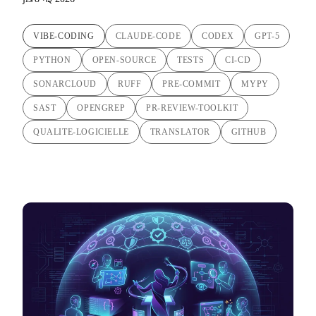
VIBE-CODING
CLAUDE-CODE
CODEX
GPT-5
PYTHON
OPEN-SOURCE
TESTS
CI-CD
SONARCLOUD
RUFF
PRE-COMMIT
MYPY
SAST
OPENGREP
PR-REVIEW-TOOLKIT
QUALITE-LOGICIELLE
TRANSLATOR
GITHUB