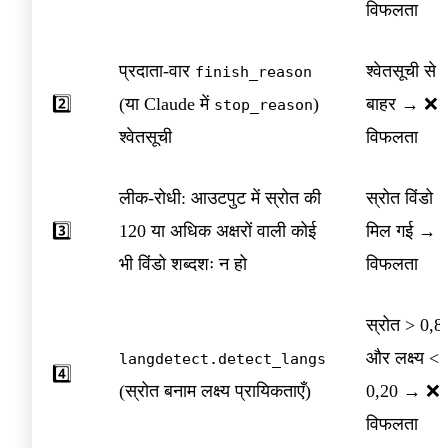
विफलता
प्रदाता-वार
श्वेतसूची से
finish_reason
2️⃣
(या Claude में
)
बाहर → ❌
stop_reason
श्वेतसूची
विफलता
लीक-रोधी: आउटपुट में स्रोत की
स्रोत विंडो
3️⃣
120 या अधिक अक्षरों वाली कोई
मिल गई → 
भी विंडो शब्दशः न हो
विफलता
स्रोत > 0,8
और लक्ष्य <
langdetect.detect_langs
4️⃣
(स्रोत बनाम लक्ष्य प्रायिकताएँ)
0,20 → ❌
विफलता