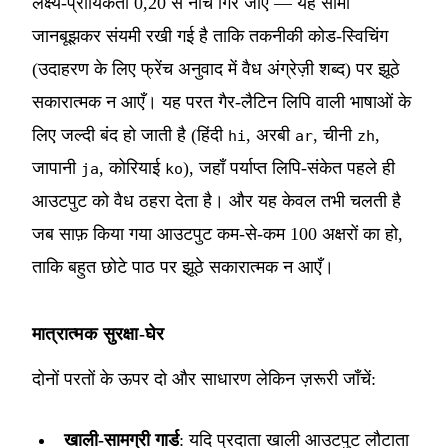
लक्ष्य-प्रायिकता 0,20 से नीचे गिर जाए — यह सीमा
जानबूझकर संयमी रखी गई है ताकि तकनीकी कोड-स्विचिंग
(उदाहरण के लिए फ्रेंच अनुवाद में वैध अंग्रेज़ी शब्द) पर झूठे
सकारात्मक न आएँ। यह परत गैर-लैटिन लिपि वाली भाषाओं के
लिए जल्दी बंद हो जाती है (हिंदी
, अरबी
, चीनी
,
hi
ar
zh
जापानी
, कोरियाई
), जहाँ पर्याप्त लिपि-संकेत पहले ही
ja
ko
आउटपुट को वैध ठहरा देता है। और यह केवल तभी चलती है
जब साफ़ किया गया आउटपुट कम-से-कम 100 अक्षरों का हो,
ताकि बहुत छोटे पाठ पर झूठे सकारात्मक न आएँ।
मात्रात्मक सुरक्षा-घेर
दोनों परतों के ऊपर दो और साधारण लेकिन ज़रूरी जाँचें:
खाली-सामग्री गार्ड
: यदि प्रदाता खाली आउटपुट लौटाता