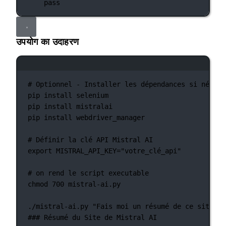
pass
उपयोग का उदाहरण
टर्मिनल विंडो
# Optionnel - Installer les dépendances si nécess
pip
install
selenium
pip
install
mistralai
pip
install
webdriver_manager
# Définir la clé API Mistral AI
export
 MISTRAL_API_KEY
=
"votre_clé_api"
# on rend le script executable
chmod
700
mistral-ai.py
./mistral-ai.py
"Fais moi un résumé de ce site st
### Résumé du Site de Mistral AI