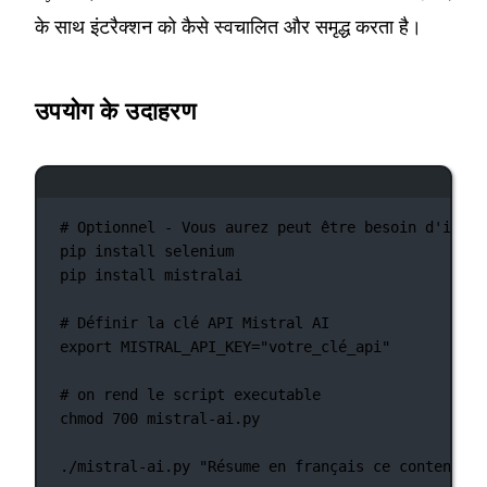
के साथ इंटरैक्शन को कैसे स्वचालित और समृद्ध करता है।
उपयोग के उदाहरण
टर्मिनल विंडो
# Optionnel - Vous aurez peut être besoin d'insta
pip
install
selenium
pip
install
mistralai
# Définir la clé API Mistral AI
export
 MISTRAL_API_KEY
=
"votre_clé_api"
# on rend le script executable
chmod
700
mistral-ai.py
./mistral-ai.py
"Résume en français ce contenu : 