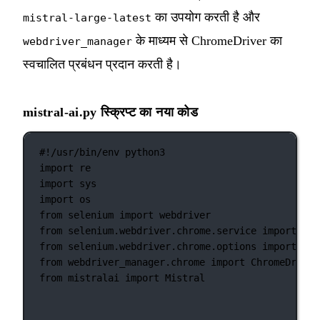
का उपयोग करती है और
mistral-large-latest
के माध्यम से ChromeDriver का
webdriver_manager
स्वचालित प्रबंधन प्रदान करती है।
mistral-ai.py स्क्रिप्ट का नया कोड
#!/usr/bin/env python3
import
 re
import
 sys
import
 os
from
 selenium 
import
 webdriver
from
 selenium.webdriver.chrome.service 
import
 Ser
from
 selenium.webdriver.chrome.options 
import
 Opt
from
 webdriver_manager.chrome 
import
 ChromeDriver
from
 mistralai 
import
 Mistral