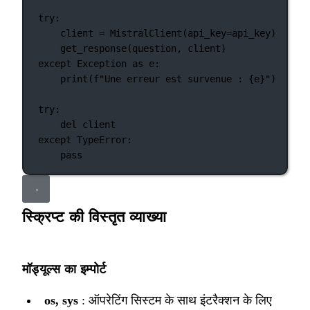
try
:
client 
=
 MistralClient(
api_key
=
api_key)
get_response(question, client)
except
Exception
as
 e:
print
(
f
"Une erreur est survenue : 
{
e
}
"
)
try
:
del
 client
except
TypeError
:
pass
स्क्रिप्ट की विस्तृत व्याख्या
मॉड्यूल्स का इम्पोर्ट
os, sys
: ऑपरेटिंग सिस्टम के साथ इंटरैक्शन के लिए