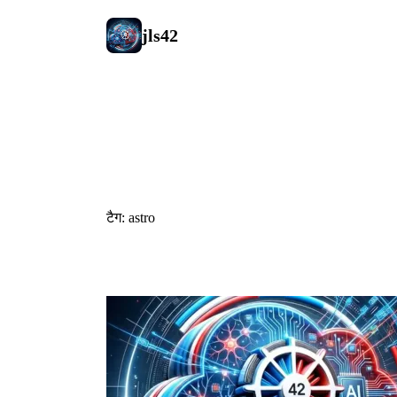
jls42
#astro
टैग: astro