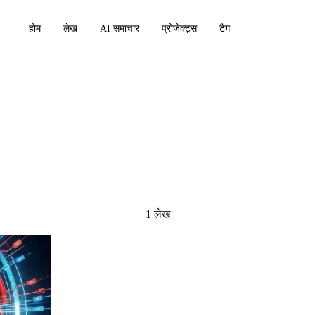
होम
लेख
AI समाचार
प्रोजेक्ट्स
टैग
1 लेख