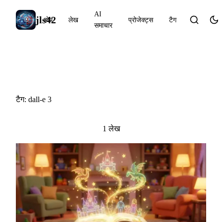
AI
jls42
होम
लेख
प्रोजेक्ट्स
टैग
समाचार
#dall-e 3
टैग: dall-e 3
1 लेख