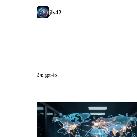
jls42
#gpt-4o
टैग: gpt-4o