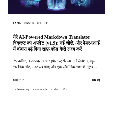
/
IA
INFRASTRUCTURE
मेरे AI-Powered Markdown Translator
स्क्रिप्ट का अपडेट (v1.9): नई चीज़ें, और पेयर-एआई
में दोबारा पढ़े बिना साफ़ कोड कैसे लक्ष्य करें
75 कमिट, 3 उत्पाद-नवाचार (पोस्ट-ट्रांसलेशन वैलिडेशन, बहु-
स्थानिक नोट, --news मोड) और एक औद्योगिक-स्तर की गुणवत्ता
स्टैक (14 hooks, 229 tests, एआई-सहायित PR समीक्षा) ताकि
जब कोई प्रोजेक्ट 100 % पेयर-एआई में विकसित हो तो भी साफ़
8 मई 2026
और पढ़ें
कोड हासिल किया जा सके।
vibe-coding
claude-code
codex
+15