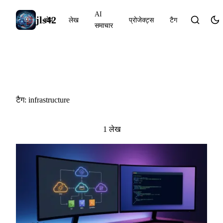
AI
jls42
होम
लेख
प्रोजेक्ट्स
टैग
समाचार
#infrastructure
टैग: infrastructure
1 लेख