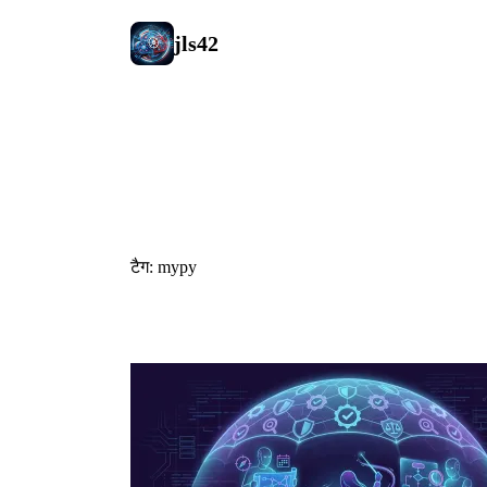
jls42
#mypy
टैग: mypy