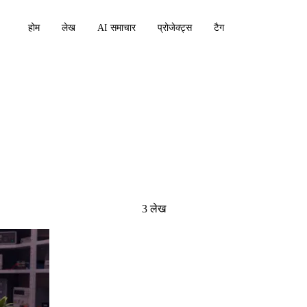
होम
लेख
AI समाचार
प्रोजेक्ट्स
टैग
pi
3 लेख