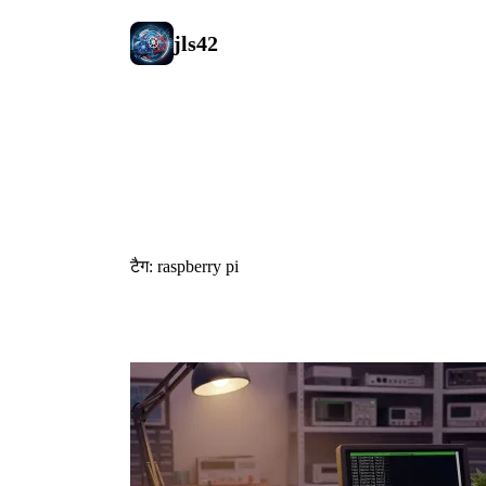
jls42
#raspberry 
टैग: raspberry pi