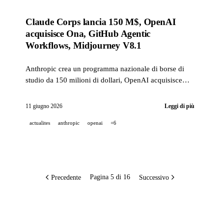
Claude Corps lancia 150 M$, OpenAI
acquisisce Ona, GitHub Agentic
Workflows, Midjourney V8.1
Anthropic crea un programma nazionale di borse di
studio da 150 milioni di dollari, OpenAI acquisisce
Ona per agenti Codex persistenti, GitHub porta i suoi
Agentic Workflows in public preview, Midjourney
11 giugno 2026
Leggi di più
V8.1 diventa il modello predefinito.
actualites
anthropic
openai
+6
Precedente
Successivo
Pagina 5 di 16