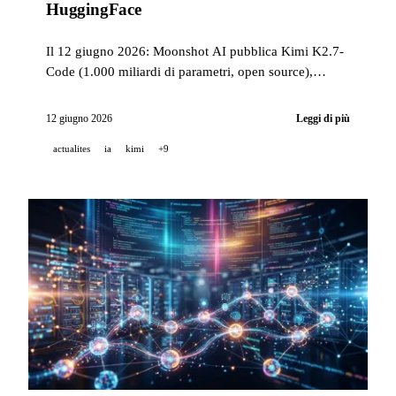
HuggingFace
Il 12 giugno 2026: Moonshot AI pubblica Kimi K2.7-
Code (1.000 miliardi di parametri, open source),
Anthropic svela la sua grande indagine nazionale
sull'opinione americana nei confronti dell'IA, TCS
12 giugno 2026
Leggi di più
distribuisce Claude a 50.000 dipendenti e MiniMax
actualites
ia
kimi
+9
M3 apre i suoi pesi con un endpoint GPU NVIDIA
gratuito.