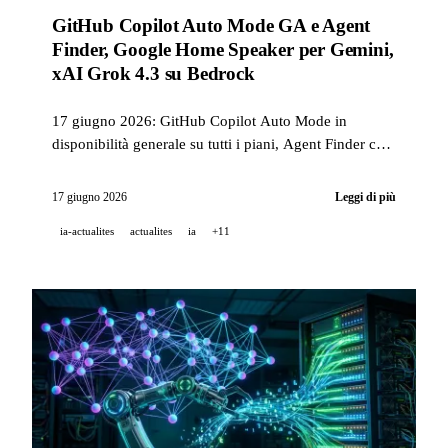
GitHub Copilot Auto Mode GA e Agent
Finder, Google Home Speaker per Gemini,
xAI Grok 4.3 su Bedrock
17 giugno 2026: GitHub Copilot Auto Mode in
disponibilità generale su tutti i piani, Agent Finder con
spec ARD aperta, Google Home Speaker Gemini a
99,99 USD, Grok 4.3 su Amazon Bedrock e chimico
17 giugno 2026
Leggi di più
IA GPT-5.4.
ia-actualites
actualites
ia
+11