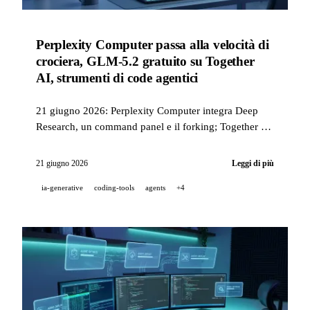
Perplexity Computer passa alla velocità di
crociera, GLM-5.2 gratuito su Together
AI, strumenti di code agentici
21 giugno 2026: Perplexity Computer integra Deep
Research, un command panel e il forking; Together AI
distribuisce gratuitamente GLM-5.2 e diventa il server
più veloce su OpenRouter; Amp accelera il suo
21 giugno 2026
Leggi di più
Librarian (3× più veloce, 43% più economico) e lancia
ia-generative
coding-tools
agents
+4
i Custom Agents; v0 introduce la modalità Annotations
e i pagamenti Apple/Google Pay.