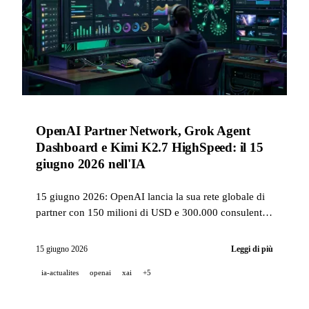
OpenAI Partner Network, Grok Agent
Dashboard e Kimi K2.7 HighSpeed: il 15
giugno 2026 nell'IA
15 giugno 2026: OpenAI lancia la sua rete globale di
partner con 150 milioni di USD e 300.000 consulenti
nel mirino, xAI distribuisce una dashboard multi-
agente e integra Grok in Warp, Kimi accelera il suo
15 giugno 2026
Leggi di più
modello open-source fino a 6x, Pika presenta
ia-actualites
openai
xai
+5
Director's Suite ed ElevenLabs apre Music v2 via API.