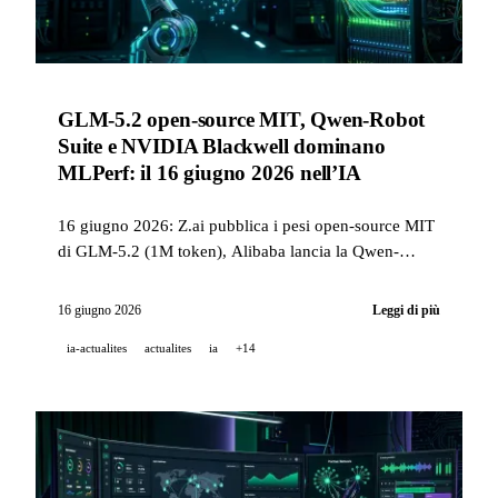
GLM-5.2 open-source MIT, Qwen-Robot
Suite e NVIDIA Blackwell dominano
MLPerf: il 16 giugno 2026 nell’IA
16 giugno 2026: Z.ai pubblica i pesi open-source MIT
di GLM-5.2 (1M token), Alibaba lancia la Qwen-
Robot Suite (3 modelli robotici), NVIDIA Blackwell
vince tutti i benchmark MLPerf Training 6.0 e GitHub
16 giugno 2026
Leggi di più
Code Quality passa in GA a pagamento il 20 luglio.
ia-actualites
actualites
ia
+14