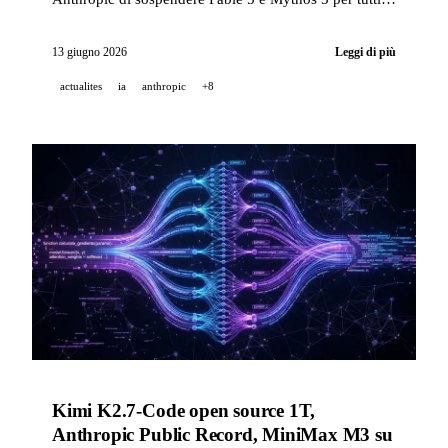
suoi utenti tramite una direttiva di controllo delle
esportazioni, NVIDIA Blackwell dimostra 20x più
13 giugno 2026
Leggi di più
agenti per megawatt su AgentPerf, e GitHub estende la
actualites
ia
anthropic
+8
Copilot app a tutti i piani a pagamento.
Kimi K2.7-Code open source 1T,
Anthropic Public Record, MiniMax M3 su