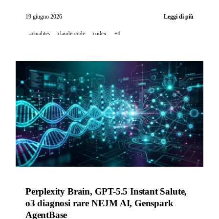
(coautore del Transformer) entra in OpenAI, Codex
Record & Replay automatizza i workflow tramite
19 giugno 2026
Leggi di più
dimostrazione, e Midjourney Medical svela uno
actualites
claude-code
codex
+4
scanner a ultrasuoni.
Perplexity Brain, GPT-5.5 Instant Salute,
o3 diagnosi rare NEJM AI, Genspark
AgentBase