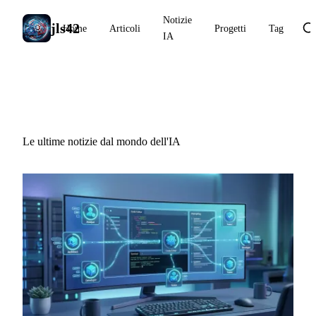
Notizie
jls42
Home
Articoli
Progetti
Tag
IA
Notizie IA
Le ultime notizie dal mondo dell'IA