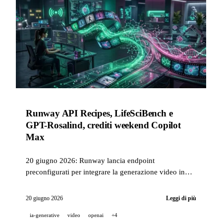
Runway API Recipes, LifeSciBench e
GPT-Rosalind, crediti weekend Copilot
Max
20 giugno 2026: Runway lancia endpoint
preconfigurati per integrare la generazione video in
produzione con una sola chiamata API, OpenAI
pubblica LifeSciBench (750 task PhD) e presenta GPT-
20 giugno 2026
Leggi di più
Rosalind con un pass rate del 36,1%, Copilot Max
ia-generative
video
openai
+4
distribuisce 200 USD di crediti questo weekend.