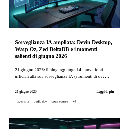
Sorveglianza IA ampliata: Devin Desktop,
Warp Oz, Zed DeltaDB e i momenti
salienti di giugno 2026
21 giugno 2026: il blog aggiunge 14 nuove fonti
ufficiali alla sua sorveglianza IA (strumenti di dev
agentici, laboratori open-weight, avatar). Rassegna di
giugno: Devin Desktop succede a Windsurf, Warp
21 giugno 2026
Leggi di più
lancia Oz, Cursor si unisce a SpaceX, Zed svela
agents-ia
outils-dev
open-source
+4
DeltaDB, Replit rafforza la sicurezza.