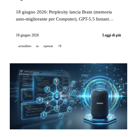
18 giugno 2026: Perplexity lancia Brain (memoria
auto-migliorante per Computer), GPT-5.5 Instant
raggiunge il livello frontier in ambito salute per gli
utenti gratuiti, o3 contribuisce a 18 diagnosi
18 giugno 2026
Leggi di più
pediatriche in NEJM AI e Genspark lancia AgentBase
actualites
ia
openai
+9
in preview.