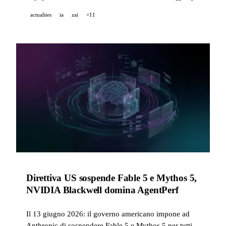
europeo, Genspark raggiunge 2,6 miliardi di dollari di
actualites
ia
zai
+11
valutazione, NotebookLM ottiene capacità agentiche e
Suno rivoluziona la separazione dei stem.
Direttiva US sospende Fable 5 e Mythos 5,
NVIDIA Blackwell domina AgentPerf
Il 13 giugno 2026: il governo americano impone ad
Anthropic di sospendere Fable 5 e Mythos 5 per tutti i