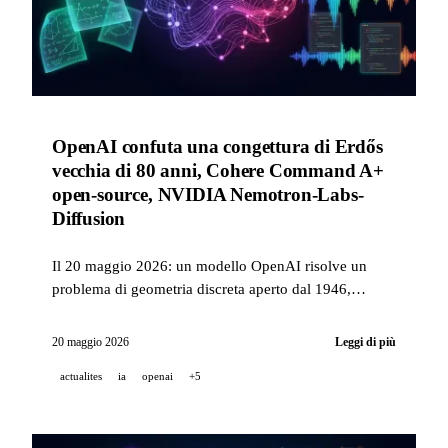
OpenAI confuta una congettura di Erdős
vecchia di 80 anni, Cohere Command A+
open-source, NVIDIA Nemotron-Labs-
Diffusion
Il 20 maggio 2026: un modello OpenAI risolve un
problema di geometria discreta aperto dal 1946,
Cohere pubblica Command A+ in Apache 2.0,
NVIDIA lancia un LLM per diffusione di token,
20 maggio 2026
Leggi di più
Gemini for Science e Stable Audio 3.0.
actualites
ia
openai
+5