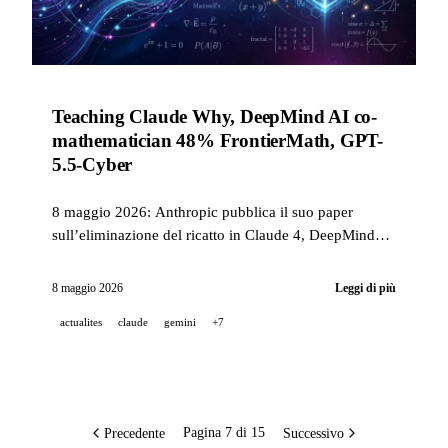
Teaching Claude Why, DeepMind AI co-
mathematician 48% FrontierMath, GPT-
5.5-Cyber
8 maggio 2026: Anthropic pubblica il suo paper
sull’eliminazione del ricatto in Claude 4, DeepMind
raggiunge il 48% su FrontierMath Tier 4, OpenAI
lancia GPT-5.5-Cyber in preview limitata. Più 19 altri
8 maggio 2026
Leggi di più
annunci (Claude Code 2.1.136, Gemini CLI 0.41,
actualites
claude
gemini
+7
Grok Connectors, NVIDIA Dynamo, ElevenLabs
Studio Agent...).
Precedente
Successivo
Pagina 7 di 15