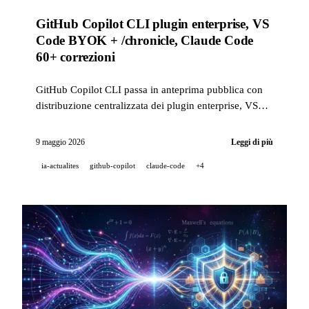
GitHub Copilot CLI plugin enterprise, VS
Code BYOK + /chronicle, Claude Code
60+ correzioni
GitHub Copilot CLI passa in anteprima pubblica con
distribuzione centralizzata dei plugin enterprise, VS
Code riceve BYOK e la ricerca semantica estesa, e
Claude Code consegna questa settimana 60+
9 maggio 2026
Leggi di più
correzioni di affidabilità.
ia-actualites
github-copilot
claude-code
+4