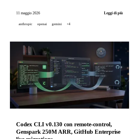
AWS, xAI lancia un agente vocale in tempo reale per il
supporto clienti — più GitHub Copilot, Gemini
11 maggio 2026
Leggi di più
Personal Intelligence e NVIDIA OpenShell.
anthropic
openai
gemini
+4
Codex CLI v0.130 con remote-control,
Genspark 250M ARR, GitHub Enterprise