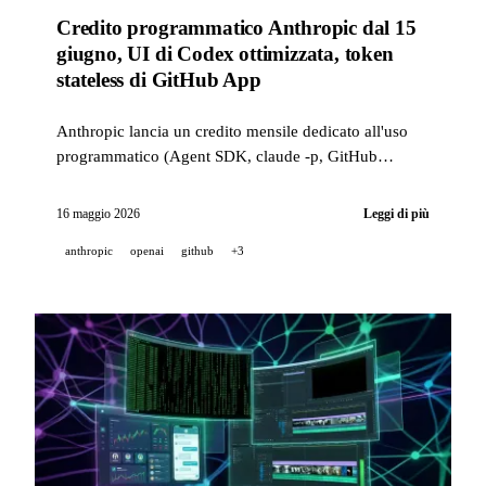
Credito programmatico Anthropic dal 15
giugno, UI di Codex ottimizzata, token
stateless di GitHub App
Anthropic lancia un credito mensile dedicato all'uso
programmatico (Agent SDK, claude -p, GitHub
Actions) a partire dal 15 giugno. OpenAI affina Codex
con scorciatoie personalizzabili e miglioramenti delle
16 maggio 2026
Leggi di più
prestazioni fino a 50x. GitHub distribuisce i token di
anthropic
openai
github
+3
installazione stateless.