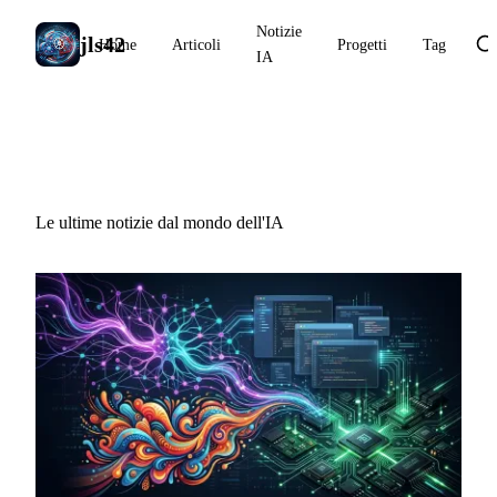
Notizie
jls42
Home
Articoli
Progetti
Tag
IA
Notizie IA
Le ultime notizie dal mondo dell'IA