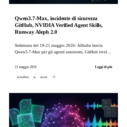
Qwen3.7-Max, incidente di sicurezza
GitHub, NVIDIA Verified Agent Skills,
Runway Aleph 2.0
Settimana del 19-21 maggio 2026: Alibaba lancia
Qwen3.7-Max per gli agenti autonomi, GitHub rivela
una compromissione tramite un’estensione VS Code
malevola, NVIDIA pubblica uno standard di
21 maggio 2026
Leggi di più
governance aperto per gli skill IA, e Runway presenta
actualites
ia
qwen
+5
Aleph 2.0 con Edit Studio.