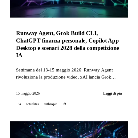
Runway Agent, Grok Build CLI,
ChatGPT finanza personale, Copilot App
Desktop e scenari 2028 della competizione
IA
Settimana del 13-15 maggio 2026: Runway Agent
rivoluziona la produzione video, xAI lancia Grok
Build CLI, ChatGPT integra le finanze personali,
GitHub rilascia Copilot App in preview tecnica e
15 maggio 2026
Leggi di più
Anthropic pubblica i suoi scenari IA 2028.
ia
actualites
anthropic
+9