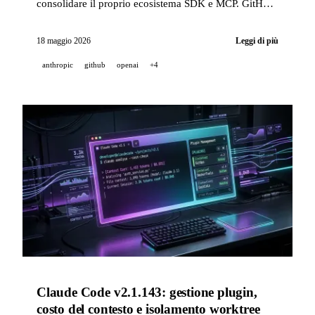
consolidare il proprio ecosistema SDK e MCP. GitHub
sposta Copilot Business/Enterprise su GPT-5.3-Codex
in modalità LTS garantita per 12 mesi, e il controllo
18 maggio 2026
Leggi di più
remoto delle sessioni CLI passa in disponibilità
anthropic
github
openai
+4
generale su mobile, web, VS Code e JetBrains.
Claude Code v2.1.143: gestione plugin,
costo del contesto e isolamento worktree