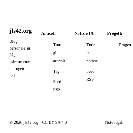
jls42.org
Articoli
Notizie IA
Progetti
Blog
Tutti
Tutte
Progetti
personale su
gli
le
IA,
articoli
notizie
infrastruttura
e progetti
Tag
Feed
tech
RSS
Feed
RSS
© 2026 jls42.org · CC BY-SA 4.0
Note legali