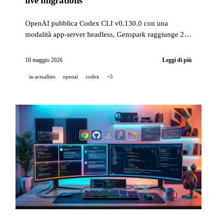
live migrations
OpenAI pubblica Codex CLI v0.130.0 con una
modalità app-server headless, Genspark raggiunge 250
milioni di ARR in 12 mesi, e GitHub apre in anteprima
pubblica le migrazioni Enterprise senza interruzioni.
10 maggio 2026
Leggi di più
ia-actualites
openai
codex
+5