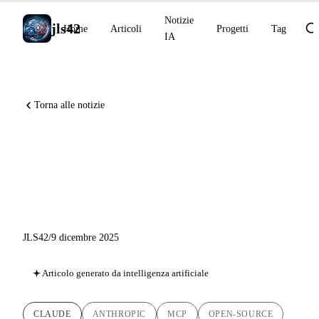
Notizie
jls42
Home
Articoli
Progetti
Tag
IA
Torna alle notizie
MCP si unisce alla Linux
Foundation: nasce la Agentic
AI Foundation
JLS42
/
9 dicembre 2025
Articolo generato da intelligenza artificiale
CLAUDE
ANTHROPIC
MCP
OPEN-SOURCE