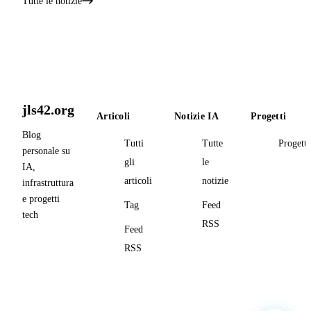
Tutte le notizie
jls42.org
Articoli
Notizie IA
Progetti
Blog
Tutti
Tutte
Progetti
personale su
gli
le
IA,
articoli
notizie
infrastruttura
e progetti
Tag
Feed
tech
RSS
Feed
RSS