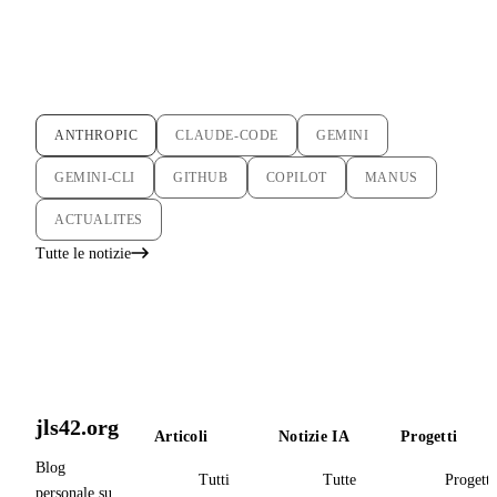
ANTHROPIC
CLAUDE-CODE
GEMINI
GEMINI-CLI
GITHUB
COPILOT
MANUS
ACTUALITES
Tutte le notizie
jls42.org
Articoli
Notizie IA
Progetti
Blog
Tutti
Tutte
Progetti
personale su