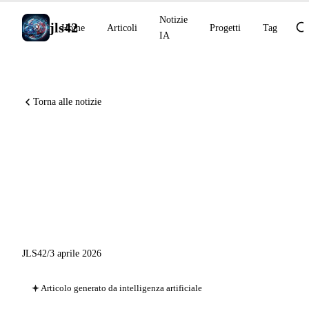
Notizie
jls42
Home
Articoli
Progetti
Tag
IA
Torna alle notizie
Microsoft 365 integrato in
tutti i piani Claude, Copilot
firma i suoi commit e Gemini
CLI 0.36
JLS42
/
3 aprile 2026
Articolo generato da intelligenza artificiale