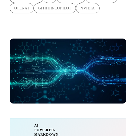
OPENAI
GITHUB-COPILOT
NVIDIA
AI-
POWERED-
MARKDOWN-