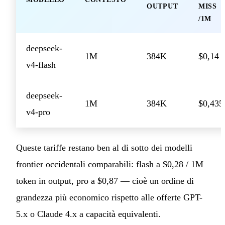
OUTPUT
MISS
/1M
deepseek-
1M
384K
$0,14
v4-flash
deepseek-
1M
384K
$0,435
v4-pro
Queste tariffe restano ben al di sotto dei modelli
frontier occidentali comparabili: flash a $0,28 / 1M
token in output, pro a $0,87 — cioè un ordine di
grandezza più economico rispetto alle offerte GPT-
5.x o Claude 4.x a capacità equivalenti.