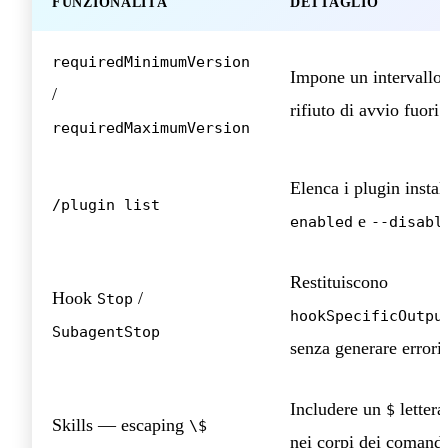
FUNZIONALITÀ
DETTAGLIO
requiredMinimumVersion
Impone un intervallo 
/
rifiuto di avvio fuori 
requiredMaximumVersion
Elenca i plugin install
/plugin list
e
enabled
--disabl
Restituiscono
Hook
/
Stop
hookSpecificOutpu
SubagentStop
senza generare errori
Includere un
lettera
$
Skills — escaping
\$
nei corpi dei comandi