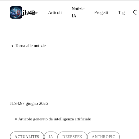
Notizie
jls42
Home
Articoli
Progetti
Tag
IA
Torna alle notizie
DeepSeek-V4 Preview, Claude
chimico (NMR), distinzioni
CVPR 2026
JLS42
/
7 giugno 2026
Articolo generato da intelligenza artificiale
ACTUALITES
IA
DEEPSEEK
ANTHROPIC