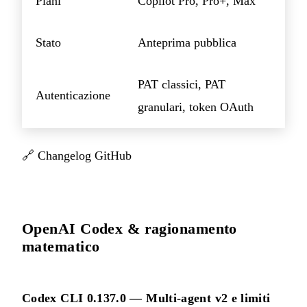
Piani
Copilot Pro, Pro+, Max
Stato
Anteprima pubblica
PAT classici, PAT
Autenticazione
granulari, token OAuth
🔗
Changelog GitHub
OpenAI Codex & ragionamento
matematico
Codex CLI 0.137.0 — Multi-agent v2 e limiti