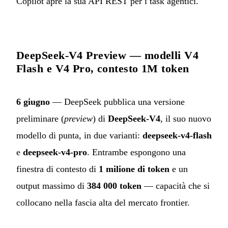
Copilot apre la sua API REST per i task agentici.
DeepSeek-V4 Preview — modelli V4
Flash e V4 Pro, contesto 1M token
6 giugno
— DeepSeek pubblica una versione
preliminare (
preview
) di
DeepSeek-V4
, il suo nuovo
modello di punta, in due varianti:
deepseek-v4-flash
e
deepseek-v4-pro
. Entrambe espongono una
finestra di contesto di
1 milione di token
e un
output massimo di
384 000 token
— capacità che si
collocano nella fascia alta del mercato frontier.