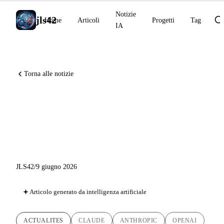
Notizie
jls42
Home
Articoli
Progetti
Tag
IA
Torna alle notizie
Claude Fable 5 e Mythos 5,
OpenAI deposita il suo S-1,
Gemini 3.5 Live Translate
JLS42
/
9 giugno 2026
Articolo generato da intelligenza artificiale
ACTUALITES
CLAUDE
ANTHROPIC
OPENAI