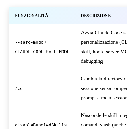
FUNZIONALITÀ
DESCRIZIONE
Avvia Claude Code se
/
personalizzazione (C
--safe-mode
skill, hook, server MC
CLAUDE_CODE_SAFE_MODE
debugging
Cambia la directory di
sessione senza rompere
/cd
prompt a metà session
Nasconde le skill integ
comandi slash (anche t
disableBundledSkills