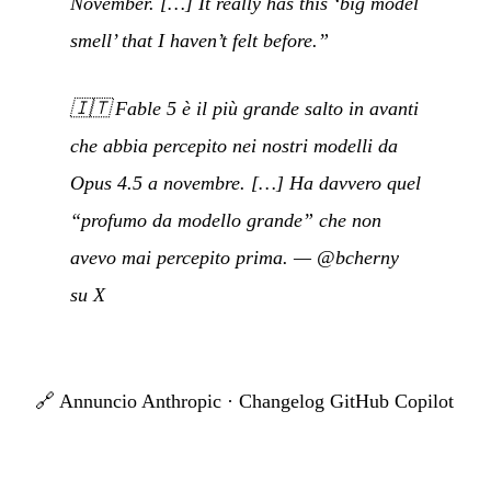
November. […] It really has this ‘big model
smell’ that I haven’t felt before.”
🇮🇹
Fable 5 è il più grande salto in avanti
che abbia percepito nei nostri modelli da
Opus 4.5 a novembre. […] Ha davvero quel
“profumo da modello grande” che non
avevo mai percepito prima.
—
@bcherny
su X
🔗
Annuncio Anthropic
·
Changelog GitHub Copilot