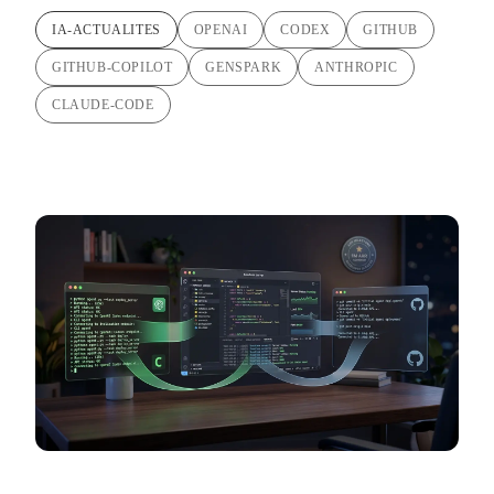
IA-ACTUALITES
OPENAI
CODEX
GITHUB
GITHUB-COPILOT
GENSPARK
ANTHROPIC
CLAUDE-CODE