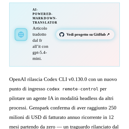
AI-
POWERED-
MARKDOWN-
TRANSLATOR
Articolo
tradotto
Vedi progetto su GitHub ↗
dal fr
all’it con
gpt-5.4-
mini.
OpenAI rilascia Codex CLI v0.130.0 con un nuovo
punto di ingresso
per
codex remote-control
pilotare un agente IA in modalità headless da altri
processi. Genspark conferma di aver raggiunto 250
milioni di USD di fatturato annuo ricorrente in 12
mesi partendo da zero — un traguardo rilanciato dal