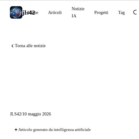
Notizie
jls42
Home
Articoli
Progetti
Tag
IA
Torna alle notizie
Codex CLI v0.130 con
remote-control, Genspark
250M ARR, GitHub
Enterprise live migrations
JLS42
/
10 maggio 2026
Articolo generato da intelligenza artificiale