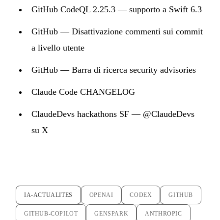
GitHub CodeQL 2.25.3 — supporto a Swift 6.3
GitHub — Disattivazione commenti sui commit
a livello utente
GitHub — Barra di ricerca security advisories
Claude Code CHANGELOG
ClaudeDevs hackathons SF — @ClaudeDevs
su X
IA-ACTUALITES
OPENAI
CODEX
GITHUB
GITHUB-COPILOT
GENSPARK
ANTHROPIC