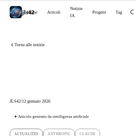
Notizie
jls42
Home
Articoli
Progetti
Tag
IA
Torna alle notizie
Notizie IA 12 gennaio 2026:
Cowork, Healthcare
Connectors
JLS42
/
12 gennaio 2026
Articolo generato da intelligenza artificiale
ACTUALITES
ANTHROPIC
CLAUDE