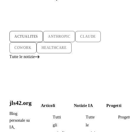
ACTUALITES
ANTHROPIC
CLAUDE
COWORK
HEALTHCARE
Tutte le notizie
jls42.org
Articoli
Notizie IA
Progetti
Blog
Tutti
Tutte
Progetti
personale su
gli
le
IA,