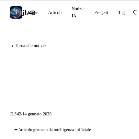
Notizie
jls42
Home
Articoli
Progetti
Tag
IA
Torna alle notizie
Notizie IA del 14 gennaio
2026: Gemini Personal
Intelligence, GPT-5.2-Codex
API
JLS42
/
14 gennaio 2026
Articolo generato da intelligenza artificiale