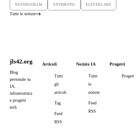
NOTEBOOKLM
ANTHROPIC
ELEVENLABS
Tutte le notizie
jls42.org
Articoli
Notizie IA
Progetti
Blog
Tutti
Tutte
Progetti
personale su
gli
le
IA,
articoli
notizie
infrastruttura
e progetti
Tag
Feed
tech
RSS
Feed
RSS