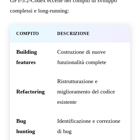
GPT-5.2-Codex eccelle nei compiti di sviluppo
complessi e long-running:
COMPITO
DESCRIZIONE
Building
Costruzione di nuove
features
funzionalità complete
Ristrutturazione e
Refactoring
miglioramento del codice
esistente
Bug
Identificazione e correzione
hunting
di bug