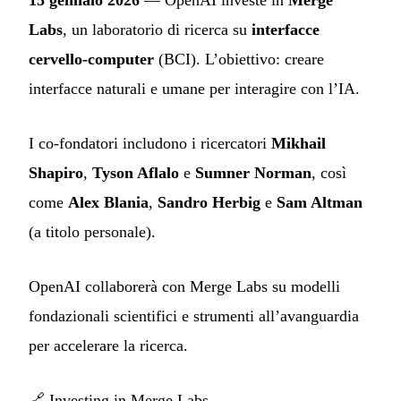
15 gennaio 2026
— OpenAI investe in
Merge
Labs
, un laboratorio di ricerca su
interfacce
cervello-computer
(BCI). L’obiettivo: creare
interfacce naturali e umane per interagire con l’IA.
I co-fondatori includono i ricercatori
Mikhail
Shapiro
,
Tyson Aflalo
e
Sumner Norman
, così
come
Alex Blania
,
Sandro Herbig
e
Sam Altman
(a titolo personale).
OpenAI collaborerà con Merge Labs su modelli
fondazionali scientifici e strumenti all’avanguardia
per accelerare la ricerca.
🔗
Investing in Merge Labs