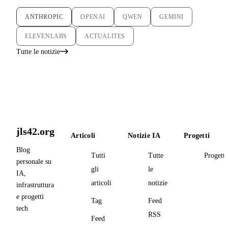
ANTHROPIC
OPENAI
QWEN
GEMINI
ELEVENLABS
ACTUALITES
Tutte le notizie
jls42.org
Articoli
Notizie IA
Progetti
Blog
Tutti
Tutte
Progetti
personale su
gli
le
IA,
articoli
notizie
infrastruttura
e progetti
Tag
Feed
tech
RSS
Feed