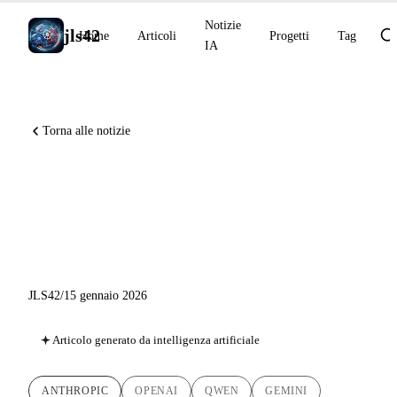
Notizie
jls42
Home
Articoli
Progetti
Tag
IA
Torna alle notizie
Notizie IA 15 gennaio 2026:
Anthropic Labs, OpenAI +
Cerebras, Qwen Guard
JLS42
/
15 gennaio 2026
Articolo generato da intelligenza artificiale
ANTHROPIC
OPENAI
QWEN
GEMINI