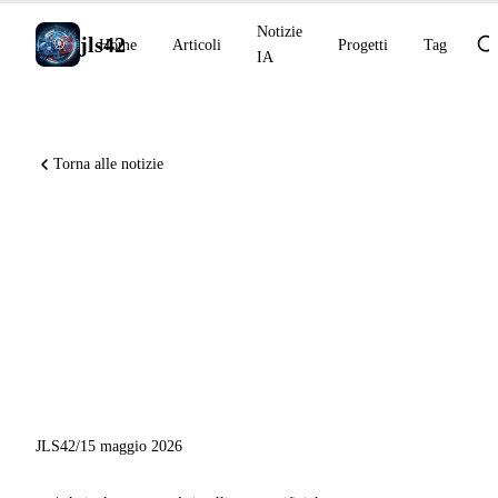
Notizie
jls42
Home
Articoli
Progetti
Tag
IA
Torna alle notizie
Runway Agent, Grok Build
CLI, ChatGPT finanza
personale, Copilot App
Desktop e scenari 2028 della
competizione IA
JLS42
/
15 maggio 2026