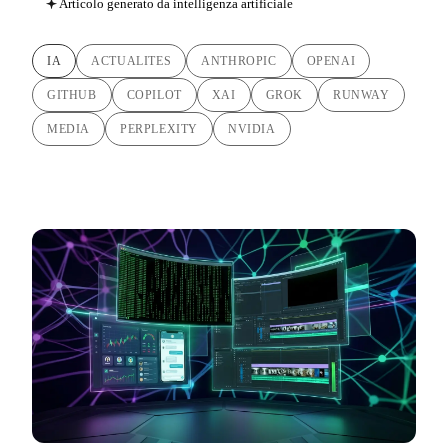
Articolo generato da intelligenza artificiale
IA
ACTUALITES
ANTHROPIC
OPENAI
GITHUB
COPILOT
XAI
GROK
RUNWAY
MEDIA
PERPLEXITY
NVIDIA