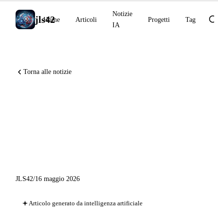
Notizie
jls42
Home
Articoli
Progetti
Tag
IA
Torna alle notizie
Credito programmatico
Anthropic dal 15 giugno, UI
di Codex ottimizzata, token
stateless di GitHub App
JLS42
/
16 maggio 2026
Articolo generato da intelligenza artificiale