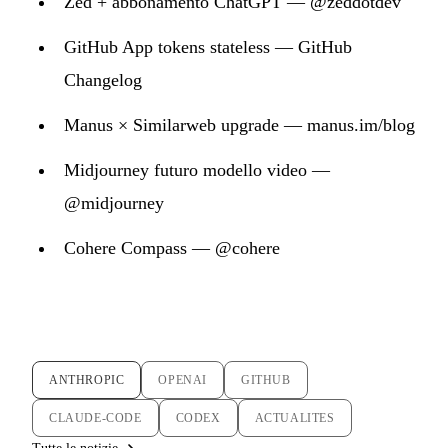
Zed + abbonamento ChatGPT — @zeddotdev
GitHub App tokens stateless — GitHub
Changelog
Manus × Similarweb upgrade — manus.im/blog
Midjourney futuro modello video —
@midjourney
Cohere Compass — @cohere
ANTHROPIC
OPENAI
GITHUB
CLAUDE-CODE
CODEX
ACTUALITES