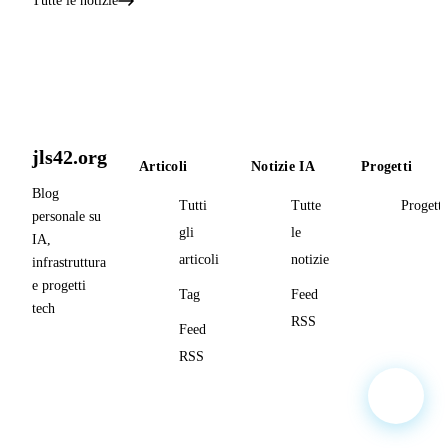
Tutte le notizie
jls42.org
Articoli
Notizie IA
Progetti
Blog
Tutti
Tutte
Progetti
personale su
gli
le
IA,
articoli
notizie
infrastruttura
e progetti
Tag
Feed
tech
RSS
Feed
RSS