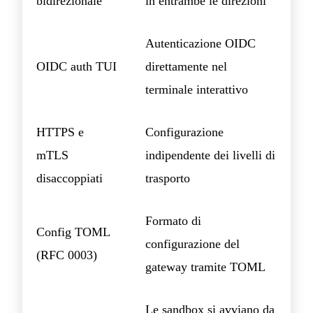
bidirezionale
in entrambe le direzioni
Autenticazione OIDC
OIDC auth TUI
direttamente nel
terminale interattivo
HTTPS e
Configurazione
mTLS
indipendente dei livelli di
disaccoppiati
trasporto
Formato di
Config TOML
configurazione del
(RFC 0003)
gateway tramite TOML
Le sandbox si avviano da