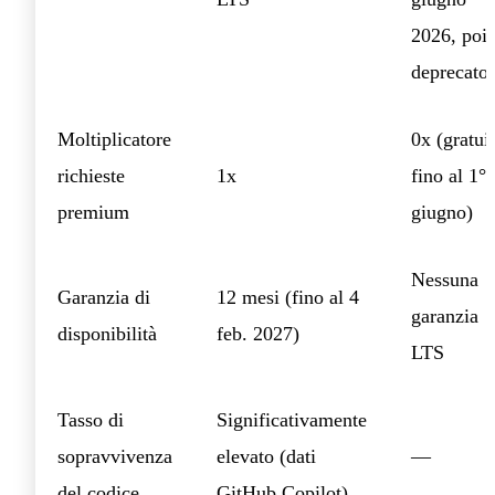
2026, poi
deprecato
Moltiplicatore
0x (gratui
richieste
1x
fino al 1°
premium
giugno)
Nessuna
Garanzia di
12 mesi (fino al 4
garanzia
disponibilità
feb. 2027)
LTS
Tasso di
Significativamente
sopravvivenza
elevato (dati
—
del codice
GitHub Copilot)