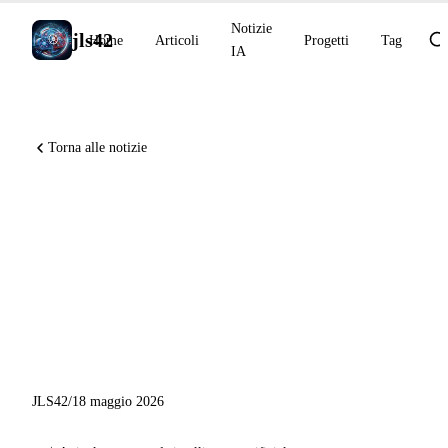
Notizie
jls42
Home
Articoli
Progetti
Tag
IA
Torna alle notizie
Anthropic acquisisce
Stainless, GitHub Copilot
passa GPT-5.3-Codex in LTS,
Remote CLI in disponibilità
generale
JLS42
/
18 maggio 2026