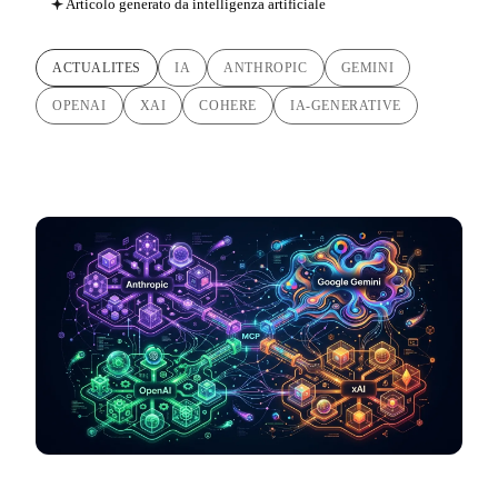
Articolo generato da intelligenza artificiale
ACTUALITES
IA
ANTHROPIC
GEMINI
OPENAI
XAI
COHERE
IA-GENERATIVE